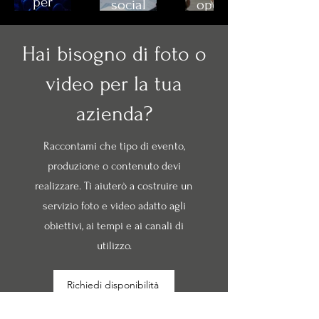
per
social
operativo
convention,
content
per
conferenze,
e
redazioni,
Hai bisogno di foto o
inaugurazioni,
fotografia
giornalisti,
cene
aziendale
agenzie
video per la tua
aziendali
per
e
e
azienda?
brand,
produzioni
lanci
professionisti
esterne.
prodotto.
e
Raccontami che tipo di evento,
agenzie.
produzione o contenuto devi
realizzare. Ti aiuterò a costruire un
servizio foto e video adatto agli
obiettivi, ai tempi e ai canali di
utilizzo.
Richiedi disponibilità