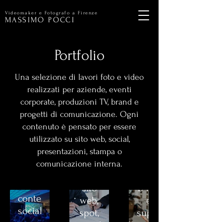
Videomaker e Fotografo a Firenze
MASSIMO POCCI
Portfolio
Una selezione di lavori foto e video
Servizi
realizzati per aziende, eventi
Eventi
corporate, produzioni TV, brand e
per
Tv
progetti di comunicazione. Ogni
aziendali
Aziende
contenuto è pensato per essere
e
Video
Video
utilizzato su sito web, social,
produzioni
recap,
corporate,
presentazioni, stampa o
fotografie,
contenuti
Riprese,
comunicazione interna.
interviste
per
interviste,
e
sito
b-roll
contenuti
web,
e
social
spot,
supporto