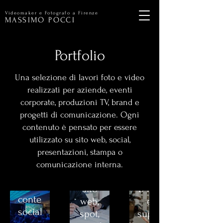
Videomaker e Fotografo a Firenze
MASSIMO POCCI
Portfolio
Una selezione di lavori foto e video
Servizi
realizzati per aziende, eventi
Eventi
corporate, produzioni TV, brand e
per
Tv
progetti di comunicazione. Ogni
aziendali
Aziende
contenuto è pensato per essere
e
Video
Video
utilizzato su sito web, social,
produzioni
recap,
corporate,
presentazioni, stampa o
fotografie,
contenuti
Riprese,
comunicazione interna.
interviste
per
interviste,
e
sito
b-roll
contenuti
web,
e
social
spot,
supporto