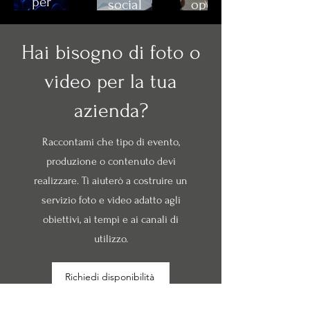
per
social
operativo
convention,
content
per
conferenze,
e
redazioni,
Hai bisogno di foto o
inaugurazioni,
fotografia
giornalisti,
cene
aziendale
agenzie
video per la tua
aziendali
per
e
e
azienda?
brand,
produzioni
lanci
professionisti
esterne.
prodotto.
e
Raccontami che tipo di evento,
agenzie.
produzione o contenuto devi
realizzare. Ti aiuterò a costruire un
servizio foto e video adatto agli
obiettivi, ai tempi e ai canali di
utilizzo.
Richiedi disponibilità